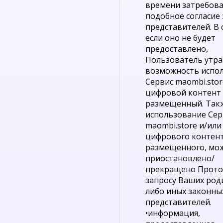
времени затребов
подобное согласие
представителей. В 
если оно не будет
предоставлено,
Пользователь утра
возможность испо
Сервис maombi.stor
цифровой контент 
размещенный. Так
использование Сер
maombi.store и/или
цифрового контент
размещенного, мо
приостановлено/
прекращено Прото
запросу Ваших род
либо иных законны
представителей.
•информация,