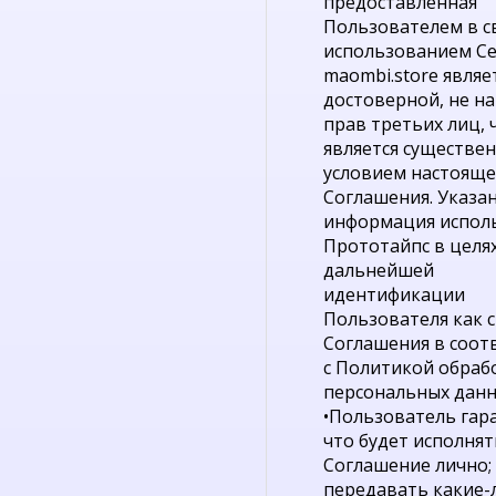
предоставленная
Пользователем в св
использованием С
maombi.store являе
достоверной, не н
прав третьих лиц, 
является существе
условием настояще
Соглашения. Указа
информация исполь
Прототайпс в целя
дальнейшей
идентификации
Пользователя как 
Соглашения в соот
с Политикой обраб
персональных данн
•Пользователь гар
что будет исполнят
Соглашение лично; 
передавать какие-