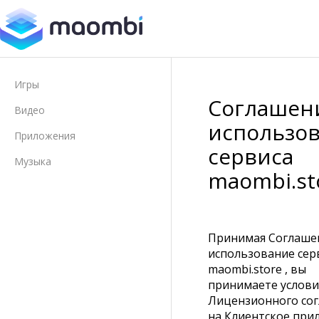
Игры
Соглашен
Видео
использо
Приложения
сервиса
Музыка
maombi.st
Принимая Соглаше
использование сер
maombi.store , вы
принимаете услови
Лицензионного со
на Клиентское при