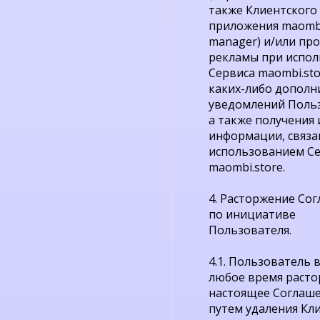
также Клиентского
приложения maomb
manager) и/или пр
рекламы при испо
Сервиса maombi.sto
каких-либо дополн
уведомлений Польз
а также получения
информации, связа
использованием С
maombi.store.
4. Расторжение Со
по инициативе
Пользователя.
4.1. Пользователь 
любое время расто
настоящее Соглаш
путем удаления Кл