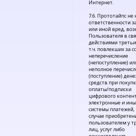
Интернет.
7.6. Прототайпс не 
ответственности з
или иной вред, во
Пользователя в свя
действиями третьих
т.ч. повлекших за с
неперечисление
(непоступление) ил
неполное перечисл
(поступление) ден
средств при покупк
оплаты/подписки
цифрового контент
электронные и ины
системы платежей, в
случае приобретен
пользователем у т
лиц, услуг либо