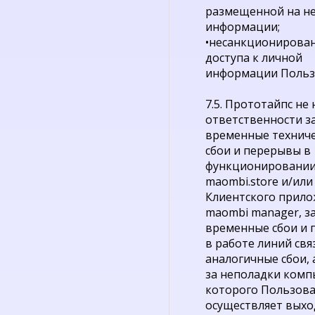
размещенной на н
информации;
•несанкционирова
доступа к личной
информации Польз
7.5. Прототайпс не 
ответственности з
временные технич
сбои и перерывы в
функционировании
maombi.store и/или
Клиентского прил
maombi manager, з
временные сбои и
в работе линий свя
аналогичные сбои, 
за неполадки комп
которого Пользов
осуществляет выхо