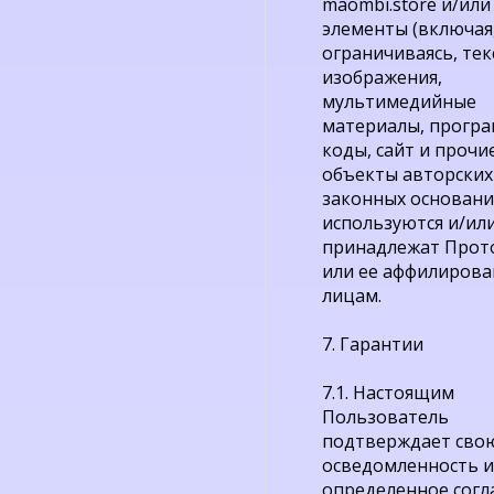
maombi.store и/или
элементы (включая,
ограничиваясь, тек
изображения,
мультимедийные
материалы, прогр
коды, сайт и прочи
объекты авторских
законных основани
используются и/ил
принадлежат Прото
или ее аффилиров
лицам.
7. Гарантии
7.1. Настоящим
Пользователь
подтверждает сво
осведомленность и
определенное согла