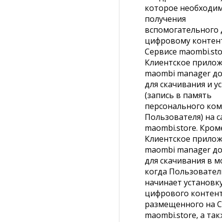
которое необходим
получения
вспомогательного 
цифровому контен
Сервисе maombi.sto
Клиентское прило
maombi manager до
для скачивания и у
(запись в память
персонального ко
Пользователя) на с
maombi.store. Кром
Клиентское прило
maombi manager до
для скачивания в м
когда Пользовател
начинает установк
цифрового контент
размещенного на С
maombi.store, а та