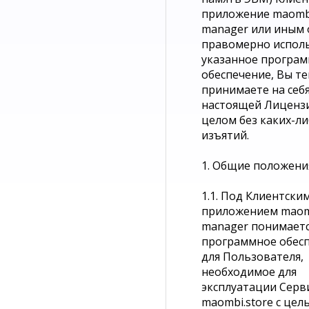
приложение maomb
manager или иным
правомерно испол
указанное програ
обеспечение, Вы т
принимаете на себя
настоящей Лиценз
целом без каких-л
изъятий.
1. Общие положени
1.1. Под Клиентски
приложением mao
manager понимает
программное обес
для Пользователя,
необходимое для
эксплуатации Серв
maombi.store с цел