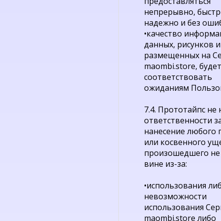
предоставляться
непрерывно, быстр
надежно и без оши
•качество информа
данных, рисунков и 
размещенных на С
maombi.store, буде
соответствовать
ожиданиям Пользов
7.4. Прототайпс не 
ответственности з
нанесение любого 
или косвенного ущ
произошедшего не 
вине из-за:
•использования ли
невозможности
использования Сер
maombi.store либо