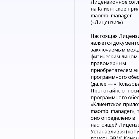
Лицензионное сог
на Клиентское при
maombi manager
(«Лицензия»)
Настоящая Лиценз
является документ
заключаемым межд
физическим лицом
правомерным
приобретателем э
программного обе
(далее — «Пользова
Прототайпс относ
программного обе
«Клиентское прил
maombi manager», т
оно определено в
настоящей Лицензи
Устанавливая (копи
память ЭВМ) Клиен