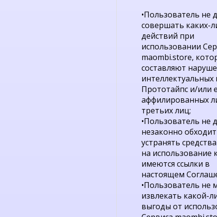
•Пользователь не 
совершать каких-л
действий при
использовании Сер
maombi.store, кото
составляют наруш
интеллектуальных 
Прототайпс и/или 
аффилированных л
третьих лиц;
•Пользователь не 
незаконно обходит
устранять средств
на использование 
имеются ссылки в
настоящем Соглаш
•Пользователь не 
извлекать какой-л
выгоды от использ