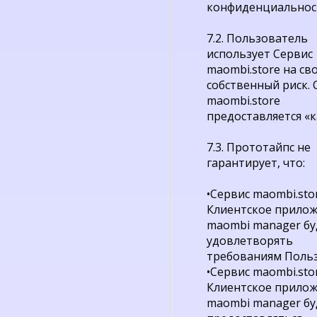
конфиденциальнос
7.2. Пользователь
использует Сервис
maombi.store на св
собственный риск. 
maombi.store
предоставляется «к
7.3. Прототайпс не
гарантирует, что:
•Сервис maombi.sto
Клиентское прило
maombi manager бу
удовлетворять
требованиям Польз
•Сервис maombi.sto
Клиентское прило
maombi manager бу