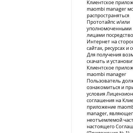
Клиентское прило
maombi manager м
распространяться
Прототайпс и/или
уполномоченными
лицами посредство
Интернет на сторо
сайтах, ресурсах и 
Для получения воз
скачать и установи
Клиентское прило
maombi manager
Пользователь дол
ознакомиться и пр
условия Лицензио
соглашения на Кли
приложение maomb
manager, являющег
неотъемлемой час
настоящего Согла