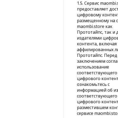
1.5. Сервис maombi.
предоставляет дост
цифровому контент
размещенному на с
maombi.store как
Прототайпс, так и 
издателями цифро
контента, включая
аффилированных л
Прототайпс. Перед
заключением согл
использование
соответствующего
цифрового контен
ознакомьтесь с
информацией об и
соответствующего
цифрового контент
разместившем кон
сервисе maombi.stor