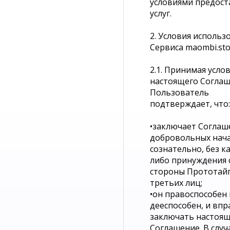
условиями предост
услуг.
2. Условия использ
Сервиса maombi.sto
2.1. Принимая усло
настоящего Соглаш
Пользователь
подтверждает, что:
•заключает Соглаш
добровольных нача
сознательно, без к
либо принуждения 
стороны Прототайп
третьих лиц;
•он правоспособен 
дееспособен, и впр
заключать настоя
Соглашение. В случ