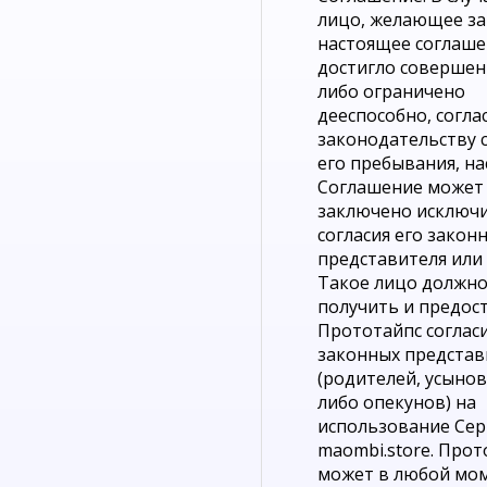
лицо, желающее з
настоящее соглаше
достигло совершен
либо ограничено
дееспособно, согла
законодательству 
его пребывания, н
Соглашение может
заключено исключи
согласия его закон
представителя или 
Такое лицо должн
получить и предос
Прототайпс соглас
законных представ
(родителей, усыно
либо опекунов) на
использование Сер
maombi.store. Прот
может в любой мо