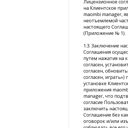
Лицензионное сог
на Клиентское при
maombi manager, 
неотъемлемой час
настоящего Согла
(Приложение № 1).
1.3. Заключение на
Соглашения осущес
путем нажатия на к
согласен, установит
согласен, обновить»
согласен, играть») 
установке Клиентс
приложения maomb
manager, что подт
согласие Пользова
заключить настоя
Соглашение без ка
оговорок и/или из
соблюдать все его 