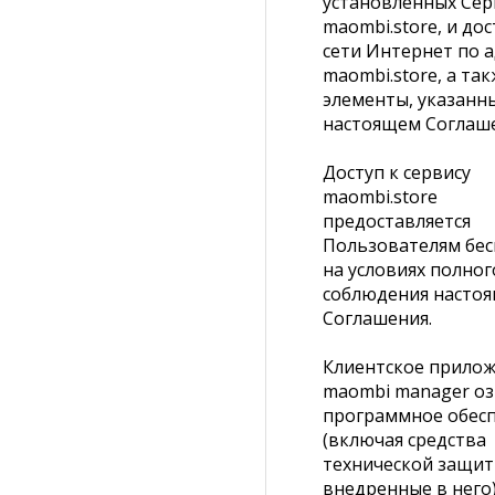
установленных Се
maombi.store, и дос
сети Интернет по а
maombi.store, а та
элементы, указанн
настоящем Соглаш
Доступ к сервису
maombi.store
предоставляется
Пользователям бес
на условиях полног
соблюдения насто
Соглашения.
Клиентское прило
maombi manager оз
программное обес
(включая средства
технической защит
внедренные в него)