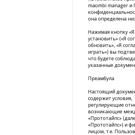
maombi manager и 
конфиденциальност
она определена ниж
Нажимая кнопку «Я 
установить» («Я сог
обновить», «Я согла
играть») вы подтв
что будете соблюда
указанные докумен
Преамбула
Настоящий докуме
содержит условия,
регулирующие отн
возникающие меж
«Прототайпс» (дал
«Прототайпс») и ф
лицом, т.е. Пользо