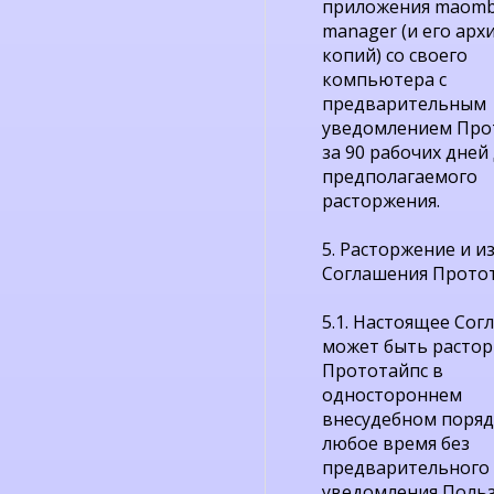
приложения maomb
manager (и его арх
копий) со своего
компьютера с
предварительным
уведомлением Про
за 90 рабочих дней
предполагаемого
расторжения.
5. Расторжение и 
Соглашения Протот
5.1. Настоящее Со
может быть растор
Прототайпс в
одностороннем
внесудебном поряд
любое время без
предварительного
уведомления Поль