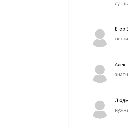
лучши
Егор
скопи
Алекс
знатн
Людм
нужна