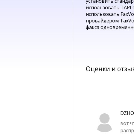
установить стандар
использовать TAPI
использовать FaxVoip
провайдером. FaxVo
факса одновременн
Оценки и отзы
DZHO
вот ч
распр