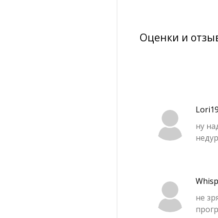
Оценки и отзы
Lori1
ну на
неду
Whisp
не зр
прог