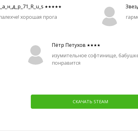
с_а_н_д_р_71_R_u_s
Звез
★★★★★
 палехче! хорошая прога
гарм
Пётр Петухов
★★★★
изумительное софтинище, бабушк
понравится
СКАЧАТЬ STEAM