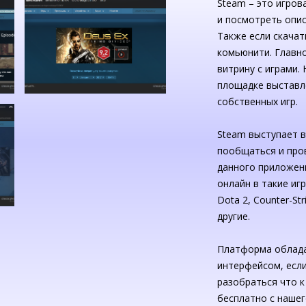
Steam – это игров
и посмотреть опис
Также если скачат
комьюнити. Главн
витрину с играми.
площадке выставл
собственных игр.
Steam выступает в
пообщаться и пров
данного приложен
онлайн в такие игры
Dota 2, Counter-St
другие.
Платформа облада
интерфейсом, если
разобраться что к
бесплатно с нашег