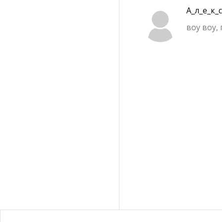
А_л_е_к_
воу воу,