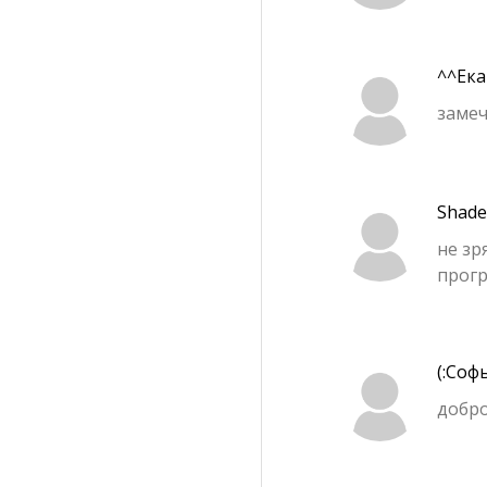
^^Ек
замеч
Shade
не зр
прогр
(:Соф
добро