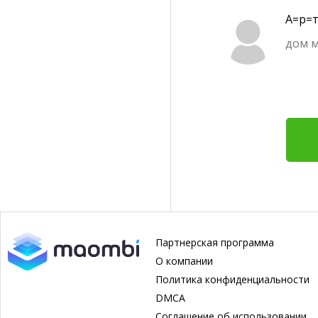
А=р=т
дом м
Партнерская программа
О компании
Политика конфиденциальности
DMCA
Соглашение об использовании