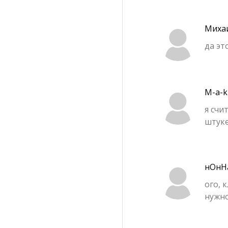
Миха
да эт
M-a-k
я счи
штуке
нОнН
ого, 
нужн