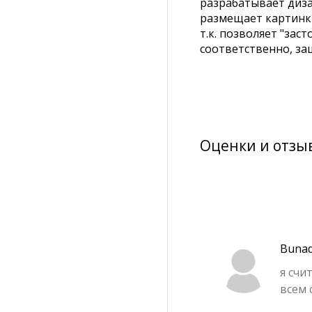
разрабатывает диз
размещает картинки
т.к. позволяет "зас
соответственно, за
Оценки и отзы
Bunad
я счи
всем 